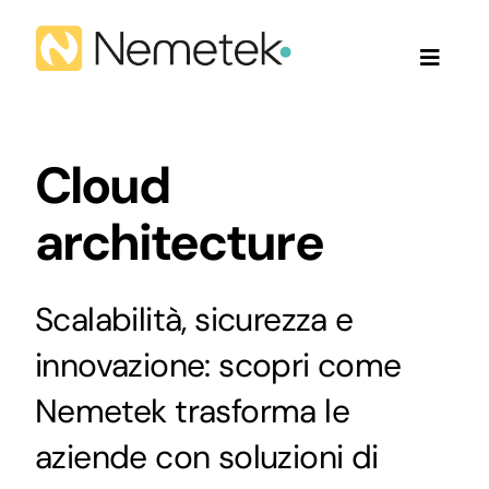
Salta
al
Toggle
contenuto
Naviga
Home
Cloud
Chi siamo
architecture
Servizi
Scalabilità, sicurezza e
Prodotti
innovazione: scopri come
Nemetek trasforma le
Partner e clienti
aziende con soluzioni di
Contatti